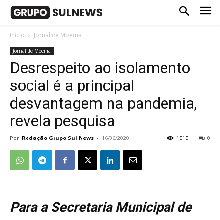
Início
Jornal de Moema
Jornal de Moema
Desrespeito ao isolamento
social é a principal
desvantagem na pandemia,
revela pesquisa
Por
Redação Grupo Sul News
-
16/06/2020
1515
0
Para a Secretaria Municipal de