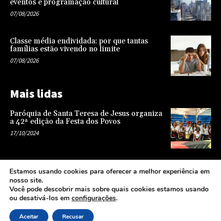
eventos e programação cultural
07/08/2026
Classe média endividada: por que tantas
famílias estão vivendo no limite
07/08/2026
Mais lidas
Paróquia de Santa Teresa de Jesus organiza
a 42ª edição da Festa dos Povos
17/10/2024
Representatividade na infância: o papel da
Estamos usando cookies para oferecer a melhor experiência em
escola na formação de uma sociedade mais
nosso site.
justa e equitativa
Você pode descobrir mais sobre quais cookies estamos usando
26/04/2024
ou desativá-los em
configurações
.
Aceitar
Recusar