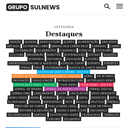
CATEGORIA
Destaques
ADOÇÃO
AGENDA
AGRICULTURA
ALERTA
ALIMENTAÇÃO
ANO NOVO
ARTIGOS
AUTOMOBILISMO
BROOKLIN & CAMPO BELO
CARNAVAL
CARRO
CELEBRAÇÃO
CELEBRAÇÕES
CIDADANIA
CIÊNCIAS
COTIDIANO
CULTURA
DECORAÇÃO
DIREITOS
DISTRIBUIÇÃO
DÍVIDAS
DOAÇÕES
ECONOMIA
EDITORIAL
EDUCAÇÃO
ELEIÇÕES
EMPREENDEDORISMO E NEGÓCIOS
ESPECIAL COP30
ESPORTE
ESPORTES
FÉRIAS
FRIO
GASTRONOMIA
GAZETA DE SANTO AMARO
GAZETA DE SANTO AMARO - DIGITAL
GAZETA DO BROOKLIN E CAMPO BELO - DIGITAL
GERAL
HÁ 50 ANOS
IMIGRAÇÃO
INAUGURAÇÃO
INFRAESTRUTURA
INTERLAGOS NEWS
INTERLAGOS NEWS - DIGITAL
ITAIM NEWS
ITAIM NEWS - DIGITAL
JORNAL DE MOEMA
JORNAL DE MOEMA DIGITAL
JORNAL DIGITAL
JORNALISMO
LANÇAMENTO
LAZER
LEGISLATIVO
MEIO-AMBIENTE
MOBILIDADE
MODA
MORADIA
MULHERES
NATAL
NEGÓCIOS
NOTA
OLÍMPIADAS
PÁSCOA
PATRIMÔNIO
PETS
POLÍCIA
POLÍTICA
PRÊMIO
PREVISÃO DO TEMPO
PUBLICIDADE LEGAL
REALIDADE EM PROSA
REFORMA & DECORAÇÃO
SAÚDE E BEM-ESTAR
SEGURANÇA
SOLIDARIEDADE
SORTEIO
SUSTENTABILIDADE
TECNOLOGIA
TRABALHO
TURISMO
ZELADORIA