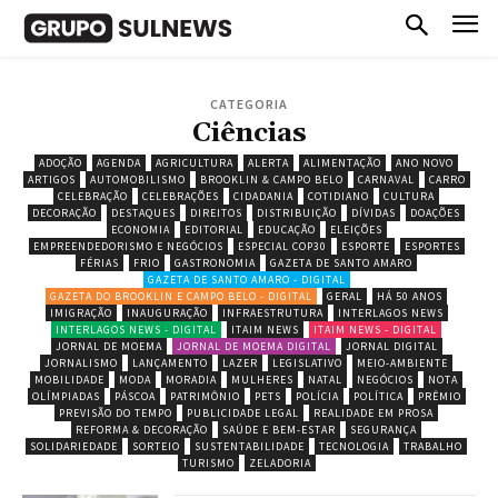
CATEGORIA
Ciências
ADOÇÃO
AGENDA
AGRICULTURA
ALERTA
ALIMENTAÇÃO
ANO NOVO
ARTIGOS
AUTOMOBILISMO
BROOKLIN & CAMPO BELO
CARNAVAL
CARRO
CELEBRAÇÃO
CELEBRAÇÕES
CIDADANIA
COTIDIANO
CULTURA
DECORAÇÃO
DESTAQUES
DIREITOS
DISTRIBUIÇÃO
DÍVIDAS
DOAÇÕES
ECONOMIA
EDITORIAL
EDUCAÇÃO
ELEIÇÕES
EMPREENDEDORISMO E NEGÓCIOS
ESPECIAL COP30
ESPORTE
ESPORTES
FÉRIAS
FRIO
GASTRONOMIA
GAZETA DE SANTO AMARO
GAZETA DE SANTO AMARO - DIGITAL
GAZETA DO BROOKLIN E CAMPO BELO - DIGITAL
GERAL
HÁ 50 ANOS
IMIGRAÇÃO
INAUGURAÇÃO
INFRAESTRUTURA
INTERLAGOS NEWS
INTERLAGOS NEWS - DIGITAL
ITAIM NEWS
ITAIM NEWS - DIGITAL
JORNAL DE MOEMA
JORNAL DE MOEMA DIGITAL
JORNAL DIGITAL
JORNALISMO
LANÇAMENTO
LAZER
LEGISLATIVO
MEIO-AMBIENTE
MOBILIDADE
MODA
MORADIA
MULHERES
NATAL
NEGÓCIOS
NOTA
OLÍMPIADAS
PÁSCOA
PATRIMÔNIO
PETS
POLÍCIA
POLÍTICA
PRÊMIO
PREVISÃO DO TEMPO
PUBLICIDADE LEGAL
REALIDADE EM PROSA
REFORMA & DECORAÇÃO
SAÚDE E BEM-ESTAR
SEGURANÇA
SOLIDARIEDADE
SORTEIO
SUSTENTABILIDADE
TECNOLOGIA
TRABALHO
TURISMO
ZELADORIA