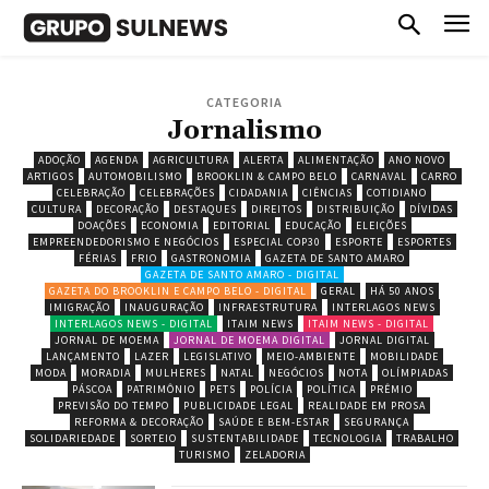
CATEGORIA
Jornalismo
ADOÇÃO
AGENDA
AGRICULTURA
ALERTA
ALIMENTAÇÃO
ANO NOVO
ARTIGOS
AUTOMOBILISMO
BROOKLIN & CAMPO BELO
CARNAVAL
CARRO
CELEBRAÇÃO
CELEBRAÇÕES
CIDADANIA
CIÊNCIAS
COTIDIANO
CULTURA
DECORAÇÃO
DESTAQUES
DIREITOS
DISTRIBUIÇÃO
DÍVIDAS
DOAÇÕES
ECONOMIA
EDITORIAL
EDUCAÇÃO
ELEIÇÕES
EMPREENDEDORISMO E NEGÓCIOS
ESPECIAL COP30
ESPORTE
ESPORTES
FÉRIAS
FRIO
GASTRONOMIA
GAZETA DE SANTO AMARO
GAZETA DE SANTO AMARO - DIGITAL
GAZETA DO BROOKLIN E CAMPO BELO - DIGITAL
GERAL
HÁ 50 ANOS
IMIGRAÇÃO
INAUGURAÇÃO
INFRAESTRUTURA
INTERLAGOS NEWS
INTERLAGOS NEWS - DIGITAL
ITAIM NEWS
ITAIM NEWS - DIGITAL
JORNAL DE MOEMA
JORNAL DE MOEMA DIGITAL
JORNAL DIGITAL
LANÇAMENTO
LAZER
LEGISLATIVO
MEIO-AMBIENTE
MOBILIDADE
MODA
MORADIA
MULHERES
NATAL
NEGÓCIOS
NOTA
OLÍMPIADAS
PÁSCOA
PATRIMÔNIO
PETS
POLÍCIA
POLÍTICA
PRÊMIO
PREVISÃO DO TEMPO
PUBLICIDADE LEGAL
REALIDADE EM PROSA
REFORMA & DECORAÇÃO
SAÚDE E BEM-ESTAR
SEGURANÇA
SOLIDARIEDADE
SORTEIO
SUSTENTABILIDADE
TECNOLOGIA
TRABALHO
TURISMO
ZELADORIA