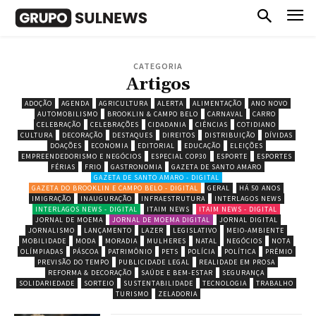
CATEGORIA
Artigos
ADOÇÃO
AGENDA
AGRICULTURA
ALERTA
ALIMENTAÇÃO
ANO NOVO
AUTOMOBILISMO
BROOKLIN & CAMPO BELO
CARNAVAL
CARRO
CELEBRAÇÃO
CELEBRAÇÕES
CIDADANIA
CIÊNCIAS
COTIDIANO
CULTURA
DECORAÇÃO
DESTAQUES
DIREITOS
DISTRIBUIÇÃO
DÍVIDAS
DOAÇÕES
ECONOMIA
EDITORIAL
EDUCAÇÃO
ELEIÇÕES
EMPREENDEDORISMO E NEGÓCIOS
ESPECIAL COP30
ESPORTE
ESPORTES
FÉRIAS
FRIO
GASTRONOMIA
GAZETA DE SANTO AMARO
GAZETA DE SANTO AMARO - DIGITAL
GAZETA DO BROOKLIN E CAMPO BELO - DIGITAL
GERAL
HÁ 50 ANOS
IMIGRAÇÃO
INAUGURAÇÃO
INFRAESTRUTURA
INTERLAGOS NEWS
INTERLAGOS NEWS - DIGITAL
ITAIM NEWS
ITAIM NEWS - DIGITAL
JORNAL DE MOEMA
JORNAL DE MOEMA DIGITAL
JORNAL DIGITAL
JORNALISMO
LANÇAMENTO
LAZER
LEGISLATIVO
MEIO-AMBIENTE
MOBILIDADE
MODA
MORADIA
MULHERES
NATAL
NEGÓCIOS
NOTA
OLÍMPIADAS
PÁSCOA
PATRIMÔNIO
PETS
POLÍCIA
POLÍTICA
PRÊMIO
PREVISÃO DO TEMPO
PUBLICIDADE LEGAL
REALIDADE EM PROSA
REFORMA & DECORAÇÃO
SAÚDE E BEM-ESTAR
SEGURANÇA
SOLIDARIEDADE
SORTEIO
SUSTENTABILIDADE
TECNOLOGIA
TRABALHO
TURISMO
ZELADORIA