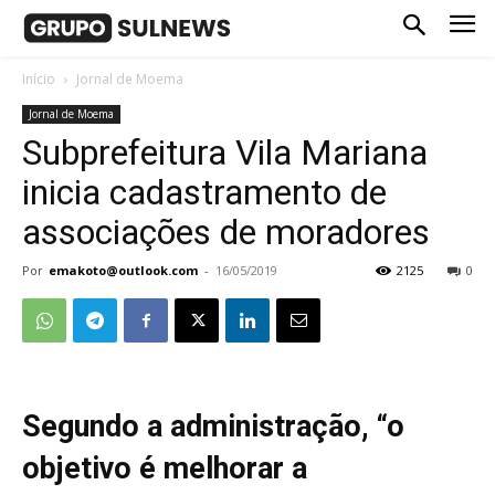
Início
Jornal de Moema
Jornal de Moema
Subprefeitura Vila Mariana
inicia cadastramento de
associações de moradores
Por
emakoto@outlook.com
-
16/05/2019
2125
0
Segundo a administração, “o
objetivo é melhorar a