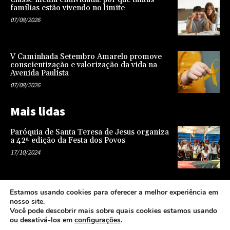
famílias estão vivendo no limite
07/08/2026
V Caminhada Setembro Amarelo promove
conscientização e valorização da vida na
Avenida Paulista
07/08/2026
Mais lidas
Paróquia de Santa Teresa de Jesus organiza
a 42ª edição da Festa dos Povos
17/10/2024
Representatividade na infância: o papel da
Estamos usando cookies para oferecer a melhor experiência em
escola na formação de uma sociedade mais
nosso site.
justa e equitativa
Você pode descobrir mais sobre quais cookies estamos usando
26/04/2024
ou desativá-los em
configurações
.