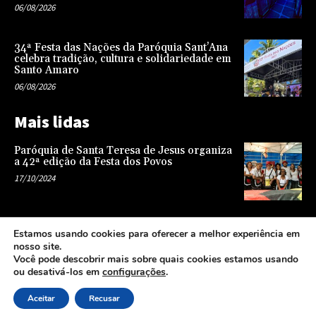
06/08/2026
34ª Festa das Nações da Paróquia Sant’Ana
celebra tradição, cultura e solidariedade em
Santo Amaro
06/08/2026
Mais lidas
Paróquia de Santa Teresa de Jesus organiza
a 42ª edição da Festa dos Povos
17/10/2024
Representatividade na infância: o papel da
Estamos usando cookies para oferecer a melhor experiência em
escola na formação de uma sociedade mais
nosso site.
justa e equitativa
Você pode descobrir mais sobre quais cookies estamos usando
26/04/2024
ou desativá-los em
configurações
.
Aceitar
Recusar