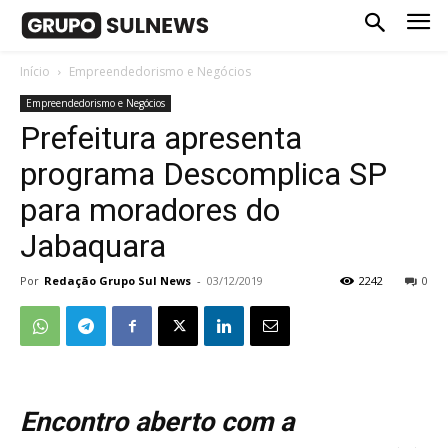
Início
Empreendedorismo e Negócios
Empreendedorismo e Negócios
Prefeitura apresenta
programa Descomplica SP
para moradores do
Jabaquara
Por
Redação Grupo Sul News
-
03/12/2019
2242
0
Encontro aberto com a