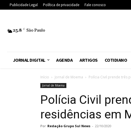
Publicidade Legal
Política de privacidade
Fale conosco
25.8
C
São Paulo
JORNAL DIGITAL
AGENDA
ARTIGOS
COTIDIANO
Início
Jornal de Moema
Polícia Civil prende trê
Jornal de Moema
Polícia Civil pr
residências em
Por
Redação Grupo Sul News
-
22/10/2020