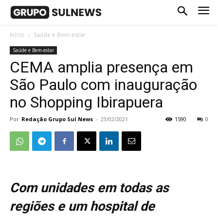
Início
Saúde e Bem-estar
Saúde e Bem-estar
CEMA amplia presença em
São Paulo com inauguração
no Shopping Ibirapuera
Por
Redação Grupo Sul News
-
23/02/2021
1590
0
Com unidades em todas as
regiões e um hospital de