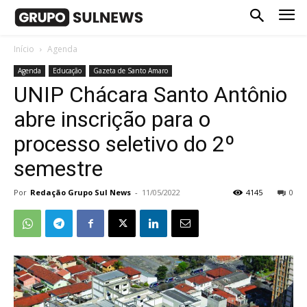
Início
Agenda
Agenda
Educação
Gazeta de Santo Amaro
UNIP Chácara Santo Antônio
abre inscrição para o
processo seletivo do 2º
semestre
Por
Redação Grupo Sul News
-
11/05/2022
4145
0