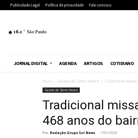
Publicidade Legal
Política de privacidade
Fale conosco
18.1
C
São Paulo
JORNAL DIGITAL
AGENDA
ARTIGOS
COTIDIANO
Início
Gazeta de Santo Amaro
Tradicional missa 
Gazeta de Santo Amaro
Tradicional miss
468 anos do bair
Por
Redação Grupo Sul News
-
17/01/2020