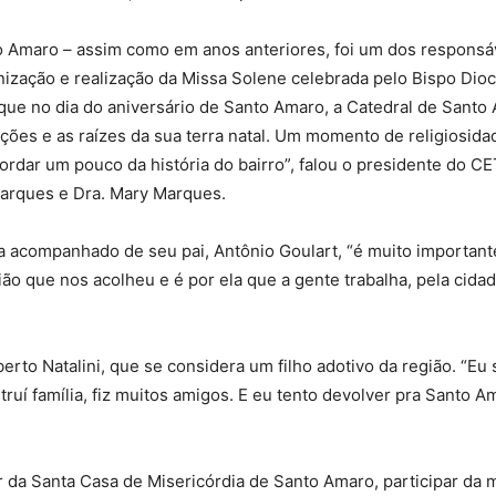
Amaro – assim como em anos anteriores, foi um dos responsáv
ganização e realização da Missa Solene celebrada pelo Bispo D
rque no dia do aniversário de Santo Amaro, a Catedral de Sant
ções e as raízes da sua terra natal. Um momento de religiosi
ordar um pouco da história do bairro”, falou o presidente do C
Marques e Dra. Mary Marques.
va acompanhado de seu pai, Antônio Goulart, “é muito importan
ão que nos acolheu e é por ela que a gente trabalha, pela cid
erto Natalini, que se considera um filho adotivo da região. “Eu 
ruí família, fiz muitos amigos. E eu tento devolver pra Santo A
 da Santa Casa de Misericórdia de Santo Amaro, participar da 