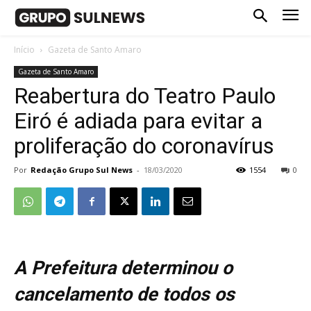
Início
Gazeta de Santo Amaro
Gazeta de Santo Amaro
Reabertura do Teatro Paulo
Eiró é adiada para evitar a
proliferação do coronavírus
Por
Redação Grupo Sul News
-
18/03/2020
1554
0
A Prefeitura determinou o
cancelamento de todos os