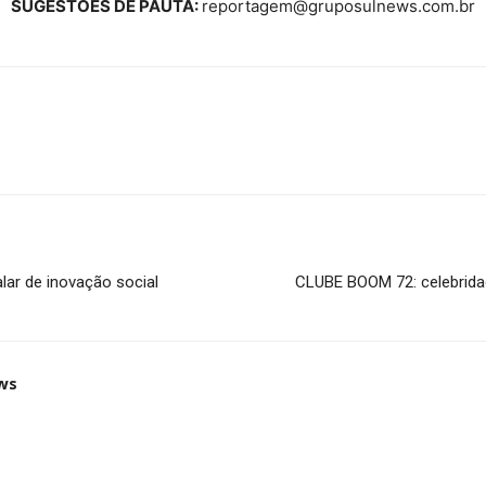
SUGESTÕES DE PAUTA:
reportagem@gruposulnews.com.br
lar de inovação social
CLUBE BOOM 72: celebrida
ws