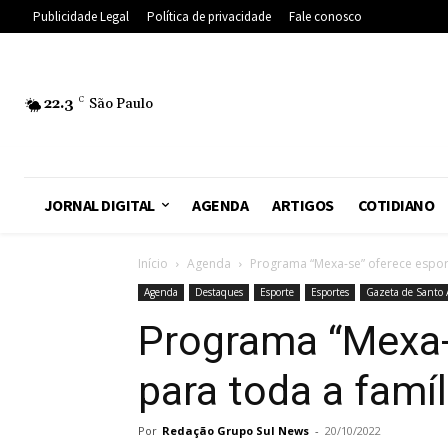
Publicidade Legal
Política de privacidade
Fale conosco
22.3
C
São Paulo
JORNAL DIGITAL
AGENDA
ARTIGOS
COTIDIANO
Início
Agenda
Programa “Mexa-se” oferece esporte
Agenda
Destaques
Esporte
Esportes
Gazeta de Santo
Programa “Mexa-s
para toda a famíl
Por
Redação Grupo Sul News
-
20/10/2022