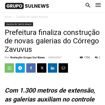
Início
Gazeta de Santo Amaro
Gazeta de Santo Amaro
Prefeitura finaliza construção
de novas galerias do Córrego
Zavuvus
Por
Redação Grupo Sul News
-
04/05/2021
1736
0
Com 1.300 metros de extensão,
as galerias auxiliam no controle