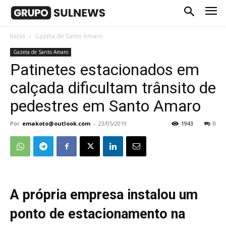
Início
Gazeta de Santo Amaro
Gazeta de Santo Amaro
Patinetes estacionados em
calçada dificultam trânsito de
pedestres em Santo Amaro
Por
emakoto@outlook.com
-
23/05/2019
1943
0
A própria empresa instalou um
ponto de estacionamento na