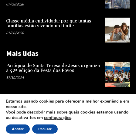
07/08/2026
Classe média endividada: por que tantas
famílias estão vivendo no limite
07/08/2026
Mais lidas
Paróquia de Santa Teresa de Jesus organiza
a 42ª edição da Festa dos Povos
17/10/2024
Representatividade na infância: o papel da
Estamos usando cookies para oferecer a melhor experiência em
escola na formação de uma sociedade mais
nosso site.
justa e equitativa
Você pode descobrir mais sobre quais cookies estamos usando
26/04/2024
ou desativá-los em
configurações
.
Aceitar
Recusar