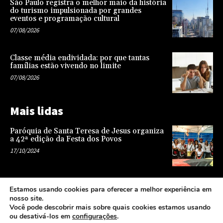
São Paulo registra o melhor maio da história
do turismo impulsionada por grandes
eventos e programação cultural
07/08/2026
Classe média endividada: por que tantas
famílias estão vivendo no limite
07/08/2026
Mais lidas
Paróquia de Santa Teresa de Jesus organiza
a 42ª edição da Festa dos Povos
17/10/2024
Representatividade na infância: o papel da
Estamos usando cookies para oferecer a melhor experiência em
escola na formação de uma sociedade mais
nosso site.
justa e equitativa
Você pode descobrir mais sobre quais cookies estamos usando
26/04/2024
ou desativá-los em
configurações
.