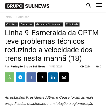
Início
Cotidiano
Cotidiano
Destaques
Gazeta de Santo Amaro
Mobilidade
Linha 9-Esmeralda da CPTM
teve problemas técnicos
reduzindo a velocidade dos
trens nesta manhã (18)
Por
Redação Grupo Sul News
-
18/10/2021
2214
0
As estações Presidente Altino e Ceasa foram as mais
prejudicadas ocasionando em lotação e aglomeração