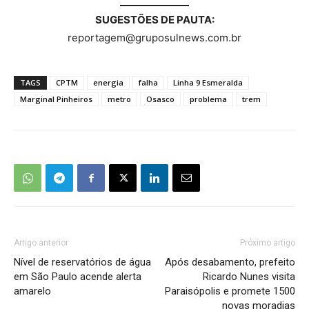
SUGESTÕES DE PAUTA:
reportagem@gruposulnews.com.br
TAGS
CPTM
energia
falha
Linha 9 Esmeralda
Marginal Pinheiros
metro
Osasco
problema
trem
Artigo anterior
Próximo artigo
Nível de reservatórios de água
Após desabamento, prefeito
em São Paulo acende alerta
Ricardo Nunes visita
amarelo
Paraisópolis e promete 1500
novas moradias