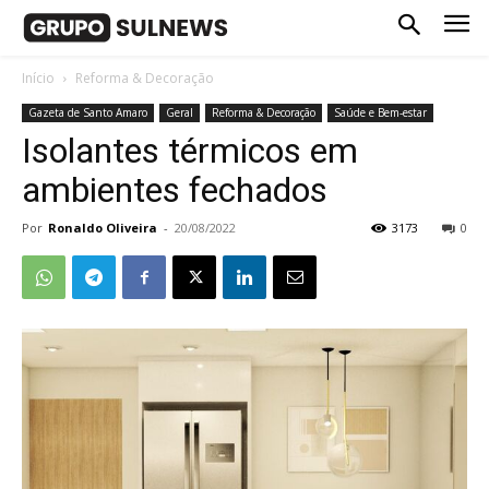
Início
Reforma & Decoração
Gazeta de Santo Amaro
Geral
Reforma & Decoração
Saúde e Bem-estar
Isolantes térmicos em
ambientes fechados
Por
Ronaldo Oliveira
-
20/08/2022
3173
0