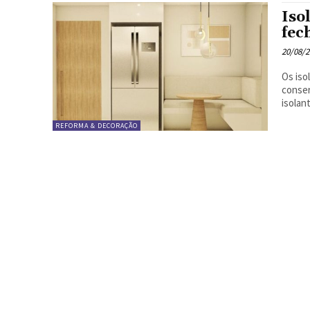
Iso
fec
20/08/
Os iso
conservando o a
isolan
REFORMA & DECORAÇÃO