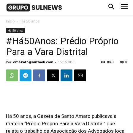
Início
Há 50 anos
Há 50 anos
#Há50Anos: Prédio Próprio
Para a Vara Distrital
Por
emakoto@outlook.com
-
16/03/2019
1863
0
Há 50 anos, a Gazeta de Santo Amaro publicava a
matéria “Prédio Próprio Para a Vara Distrital” que
relata o trabalho da Associação dos Advogados local