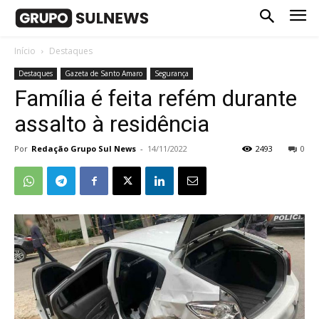
Início
Destaques
Destaques
Gazeta de Santo Amaro
Segurança
Família é feita refém durante
assalto à residência
Por
Redação Grupo Sul News
-
14/11/2022
2493
0