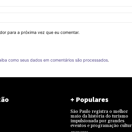
ador para a próxima vez que eu comentar.
aiba como seus dados em comentários são processados
.
ção
+ Populares
São Paulo registra o melhor
maio da história do turismo
impulsionada por grandes
eventos e programação cultur