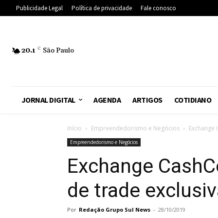
Publicidade Legal
Política de privacidade
Fale conosco
20.1
C
São Paulo
JORNAL DIGITAL
AGENDA
ARTIGOS
COTIDIANO
Início
Empreendedorismo e Negócios
Exchange 
Empreendedorismo e Negócios
Exchange CashCo
de trade exclusi
Por
Redação Grupo Sul News
-
28/10/2019