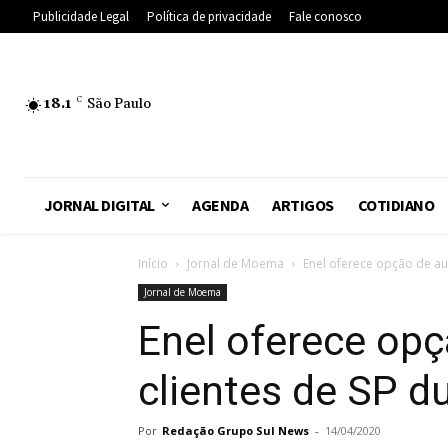
Publicidade Legal
Política de privacidade
Fale conosco
18.1
C
São Paulo
JORNAL DIGITAL
AGENDA
ARTIGOS
COTIDIANO
Início
Jornal de Moema
Enel oferece opção de aut
Jornal de Moema
Enel oferece opç
clientes de SP 
Por
Redação Grupo Sul News
-
14/04/2020