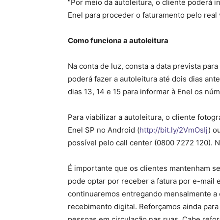
“Por meio da autoleitura, o cliente poderá 
Enel para proceder o faturamento pelo real 
Como funciona a autoleitura
Na conta de luz, consta a data prevista para 
poderá fazer a autoleitura até dois dias ant
dias 13, 14 e 15 para informar à Enel os nú
Para viabilizar a autoleitura, o cliente fo
Enel SP no Android (
http://bit.ly/2VmOsIj
) o
possível pelo call center (0800 7272 120). 
É importante que os clientes mantenham seu
pode optar por receber a fatura por e-mail
continuaremos entregando mensalmente a con
recebimento digital. Reforçamos ainda para 
pessoas em circulação nas ruas. Cabe ref