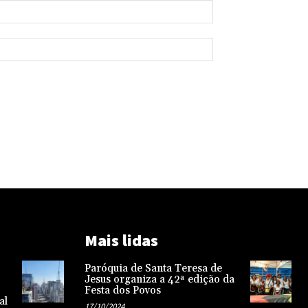
Mais lidas
Paróquia de Santa Teresa de
Jesus organiza a 42ª edição da
Festa dos Povos
al
17/10/2024