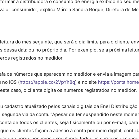
informar à distribuidora o consumo de energia exibido no seu me
valor consumido”, explica Márcia Sandra Roque, Diretora de Mer
leitura do mês seguinte, que será o dia limite para o cliente env
es dessa data ou no próprio dia. Por exemplo, se a próxima leitur
meros registrados no medidor.
tografa os números que aparecem no medidor e envia a imagem para
u no IOS (
https://apple.co/2VpYh8q
) e no site
https://portalhome
Neste caso, o cliente digita os números registrados no medidor.
 cadastro atualizado pelos canais digitais da Enel Distribuiçã
 e segunda via da conta. “Apesar de ter suspendido neste momen
ta de todos os clientes, seja fisicamente ou por e-mail, para
que os clientes façam a adesão à conta por meio digital, contr
orçar que permanecemos executando todos os serviços essencia