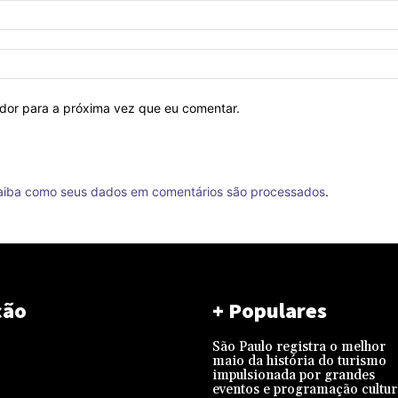
ador para a próxima vez que eu comentar.
aiba como seus dados em comentários são processados
.
ção
+ Populares
São Paulo registra o melhor
maio da história do turismo
impulsionada por grandes
eventos e programação cultur