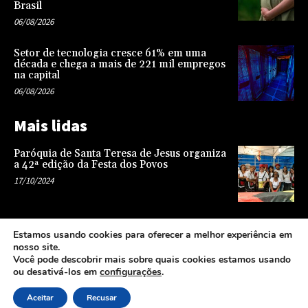
Brasil
06/08/2026
Setor de tecnologia cresce 61% em uma
década e chega a mais de 221 mil empregos
na capital
06/08/2026
Mais lidas
Paróquia de Santa Teresa de Jesus organiza
a 42ª edição da Festa dos Povos
17/10/2024
Representatividade na infância: o papel da
Estamos usando cookies para oferecer a melhor experiência em
escola na formação de uma sociedade mais
nosso site.
justa e equitativa
Você pode descobrir mais sobre quais cookies estamos usando
26/04/2024
ou desativá-los em
configurações
.
Aceitar
Recusar