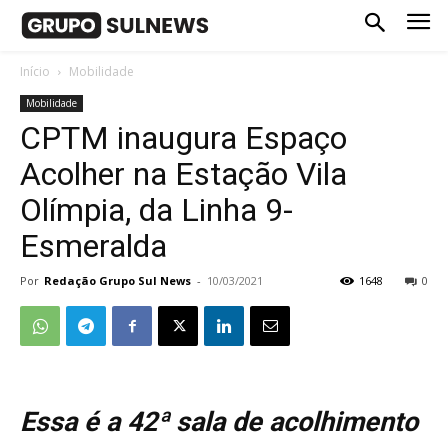
Início
Mobilidade
Mobilidade
CPTM inaugura Espaço
Acolher na Estação Vila
Olímpia, da Linha 9-
Esmeralda
Por
Redação Grupo Sul News
-
10/03/2021
1648
0
Essa é a 42ª sala de acolhimento