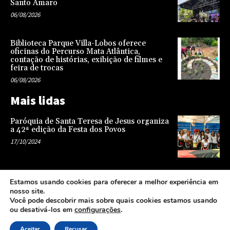
Santo Amaro
06/08/2026
Biblioteca Parque Villa-Lobos oferece
oficinas do Percurso Mata Atlântica,
contação de histórias, exibição de filmes e
feira de trocas
06/08/2026
Mais lidas
Paróquia de Santa Teresa de Jesus organiza
a 42ª edição da Festa dos Povos
17/10/2024
Representatividade na infância: o papel da
Estamos usando cookies para oferecer a melhor experiência em
escola na formação de uma sociedade mais
nosso site.
justa e equitativa
Você pode descobrir mais sobre quais cookies estamos usando
26/04/2024
ou desativá-los em
configurações
.
Aceitar
Recusar