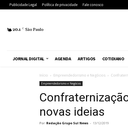
Publicidade Legal
Política de privacidade
Fale conosco
20.1
C
São Paulo
JORNAL DIGITAL
AGENDA
ARTIGOS
COTIDIANO
Início
Empreendedorismo e Negócios
Confrater
Empreendedorismo e Negócios
Confraternização
novas ideias
Por
Redação Grupo Sul News
-
13/12/2019