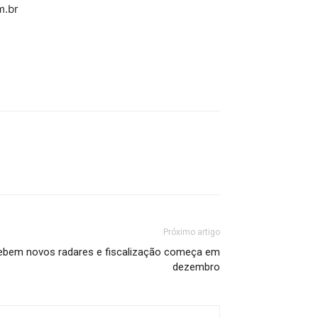
m.br
Próximo artigo
cebem novos radares e fiscalização começa em
dezembro