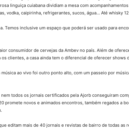
osa linguiça cuiabana dividiam a mesa com acompanhamentos dos
jas, vodka, caipirinha, refrigerantes, sucos, água… Até whisky 1
. Temos inclusive um espaço que poderá ser usado para encont
maior consumidor de cervejas da Ambev no país. Além de oferec
os clientes, a casa ainda tem o diferencial de oferecer shows 
 a música ao vivo foi outro ponto alto, com um passeio por mús
, nem todos os jornais certificados pela Ajorb conseguiram co
2020 promete novos e animados encontros, também regados a boa
.
e editam mais de 40 jornais e revistas de bairro de todas as r