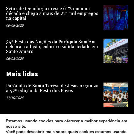
Setor de tecnologia cresce 61% em uma
década e chega a mais de 221 mil empregos
na capital
06/08/2026
34ª Festa das Nações da Paróquia Sant’Ana
celebra tradição, cultura e solidariedade em
Santo Amaro
06/08/2026
Mais lidas
Paróquia de Santa Teresa de Jesus organiza
a 42ª edição da Festa dos Povos
17/10/2024
Representatividade na infância: o papel da
Estamos usando cookies para oferecer a melhor experiência em
escola na formação de uma sociedade mais
nosso site.
justa e equitativa
Você pode descobrir mais sobre quais cookies estamos usando