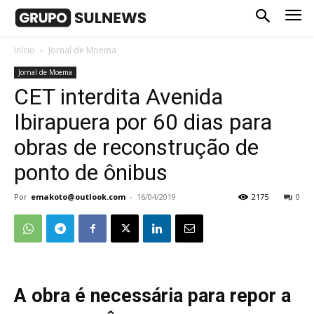
Início
Jornal de Moema
Jornal de Moema
CET interdita Avenida
Ibirapuera por 60 dias para
obras de reconstrução de
ponto de ônibus
Por
emakoto@outlook.com
-
16/04/2019
2175
0
A obra é necessária para repor a