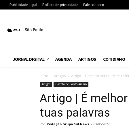
Publicidade Legal
Política de privacidade
Fale conosco
22.1
C
São Paulo
JORNAL DIGITAL
AGENDA
ARTIGOS
COTIDIANO
Início
Artigos
Artigo | É melhor ser rei de teu sil
Artigos
Gazeta de Santo Amaro
Artigo | É melhor
tuas palavras
Por
Redação Grupo Sul News
-
03/05/2022