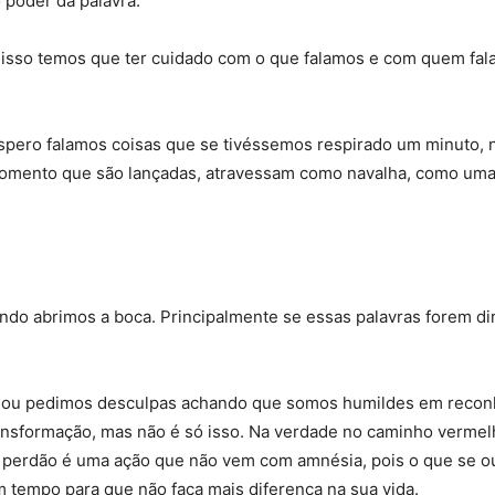
 poder da palavra.
 isso temos que ter cuidado com o que falamos e com quem fal
pero falamos coisas que se tivéssemos respirado um minuto, n
omento que são lançadas, atravessam como navalha, como uma 
ando abrimos a boca. Principalmente se essas palavras forem d
 ou pedimos desculpas achando que somos humildes em reconh
 transformação, mas não é só isso. Na verdade no caminho ver
 O perdão é uma ação que não vem com amnésia, pois o que se o
m tempo para que não faça mais diferença na sua vida.