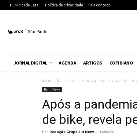
Publicidade Legal
Política de privacidade
Fale conosco
20.8
C
São Paulo
JORNAL DIGITAL
AGENDA
ARTIGOS
COTIDIANO
Início
Itaim News
Após a pandemia, paulistanos vã
Itaim News
Após a pandemia,
de bike, revela p
Por
Redação Grupo Sul News
-
13/08/2020