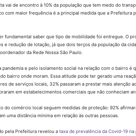
cleta vai de encontro à 10% da população que tem medo do trans
co com maior frequência é a principal medida que a Prefeitura 
r fundamental saber que tipo de mobilidade foi entregue. O 
 e redução de lotação, já que dois terços da população da cid
 coordenador da Rede Nossa São Paulo.
 pandemia e pelo isolamento social na relação com o bairro é
 do bairro onde moram. Essa atitude pode ter gerado uma reaç
ores de serviços locais, 32% passaram a prestar mais atenção a
praram em estabelecimentos comerciais que não conheciam an
to do comércio local seguem medidas de proteção: 92% afirma
am uma distância mínima em relação às outras pessoas.
do pela Prefeitura revelou a
taxa de prevalência da Covid-19 na