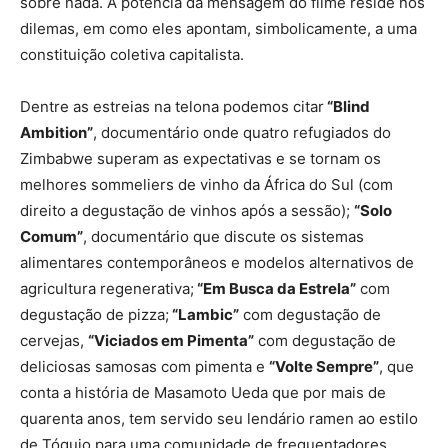
sobre nada. A potência da mensagem do filme reside nos
dilemas, em como eles apontam, simbolicamente, a uma
constituição coletiva capitalista.
Dentre as estreias na telona podemos citar
“Blind
Ambition”
, documentário onde quatro refugiados do
Zimbabwe superam as expectativas e se tornam os
melhores sommeliers de vinho da África do Sul (com
direito a degustação de vinhos após a sessão);
“Solo
Comum”
, documentário que discute os sistemas
alimentares contemporâneos e modelos alternativos de
agricultura regenerativa;
“Em Busca da Estrela”
com
degustação de pizza;
“Lambic”
com degustação de
cervejas,
“Viciados em Pimenta”
com degustação de
deliciosas samosas com pimenta e
“Volte Sempre”
, que
conta a história de Masamoto Ueda que por mais de
quarenta anos, tem servido seu lendário ramen ao estilo
de Tóquio para uma comunidade de frequentadores