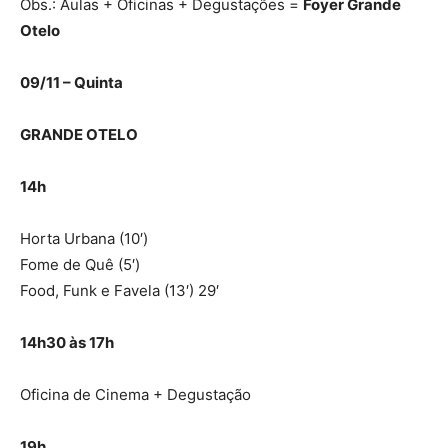
Obs.: Aulas + Oficinas + Degustações =
Foyer Grande
Otelo
09/11 – Quinta
GRANDE OTELO
14h
Horta Urbana (10′)
Fome de Quê (5′)
Food, Funk e Favela (13′) 29′
14h30 às 17h
Oficina de Cinema + Degustação
19h