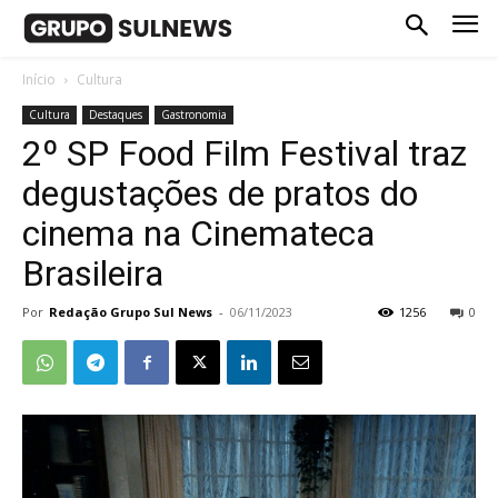
Início
Cultura
Cultura
Destaques
Gastronomia
2º SP Food Film Festival traz
degustações de pratos do
cinema na Cinemateca
Brasileira
Por
Redação Grupo Sul News
-
06/11/2023
1256
0