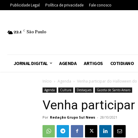
Publicidade Legal
Política de privacidade
Fale conosco
22.1
C
São Paulo
JORNAL DIGITAL
AGENDA
ARTIGOS
COTIDIANO
Início
Agenda
Venha participar do Halloween do A
Agenda
Cultura
Destaques
Gazeta de Santo Amaro
Venha participar 
Por
Redação Grupo Sul News
-
28/10/2021