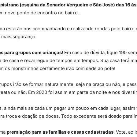
istrano (esquina da Senador Vergueiro e São José) das 16 às
m novo ponto de encontro no bairro.
itana estarão nos acompanhando e realizando rondas pelo bairro 
o mais segurança.
as para grupos com crianças!
Em caso de dúvida, ligue 190 sem
 de casa e recarregue de tempos em tempos. Sua casa terá mais 
im os monstrinhos certamente irão com sede ao pote!
pos irão se formar naturalmente, seja na praça ou não, e passa
reata ou não. Em 2020 foi assim em parte da noite e nos divert
, ainda mais se cada um pegar um pouco em cada lugar, assim t
ara troca e doação de doces. Todo excedente será doado para ins
uma
premiação para as famílias e casas cadastradas
. Vote, ao 