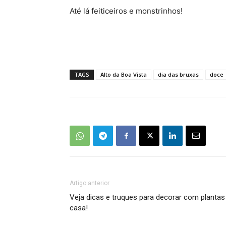
Até lá feiticeiros e monstrinhos!
TAGS
Alto da Boa Vista
dia das bruxas
doce
Artigo anterior
Veja dicas e truques para decorar com plantas
casa!