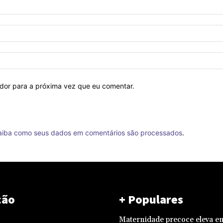
ador para a próxima vez que eu comentar.
aiba como seus dados em comentários são processados
.
ção
+ Populares
Maternidade precoce eleva e