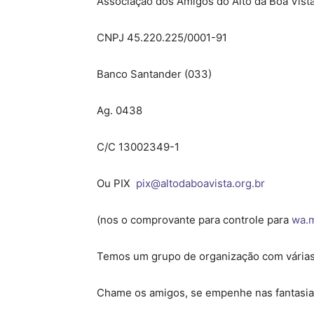
Associação dos Amigos do Alto da Boa Vist
CNPJ 45.220.225/0001-91
Banco Santander (033)
Ag. 0438
C/C 13002349-1
Ou PIX
pix@altodaboavista.org.br
(nos o comprovante para controle para
wa.
Temos um grupo de organização com várias f
Chame os amigos, se empenhe nas fantasias