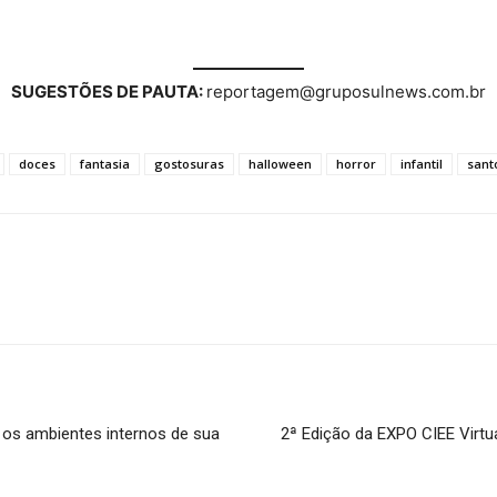
SUGESTÕES DE PAUTA:
reportagem@gruposulnews.com.br
doces
fantasia
gostosuras
halloween
horror
infantil
sant
 os ambientes internos de sua
2ª Edição da EXPO CIEE Virt