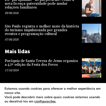
nova licença-paternidade pode mudar
relações familiares
09/08/2026
São Paulo registra o melhor maio da história
do turismo impulsionada por grandes
eventos e programação cultural
07/08/2026
Mais lidas
Paróquia de Santa Teresa de Jesus organiza
a 42ª edição da Festa dos Povos
17/10/2024
Representatividade na infância: o papel da
Estamos usando cookies para oferecer a melhor experiência em
escola na formação de uma sociedade mais
nosso site.
justa e equitativa
Você pode descobrir mais sobre quais cookies estamos usando
26/04/2024
ou desativá-los em
configurações
.