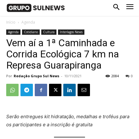
Início
Agenda
Agenda
Cotidiano
Cultura
Interlagos News
Vem aí a 1ª Caminhada e
Corrida Ecológica 7 km na
Represa Guarapiranga
Por
Redação Grupo Sul News
-
10/11/2021
2084
0
Serão entregues kit hidratação, medalhas e troféus para
os participantes e a inscrição é gratuita