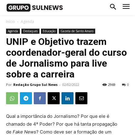
Início
Agenda
Agenda
Destaques
Educação
Gazeta de Santo Amaro
UNIP e Objetivo trazem
coordenador-geral do curso
de Jornalismo para live
sobre a carreira
Por
Redação Grupo Sul News
-
02/02/2022
2969
0
Qual a importância do Jornalismo? Por que ele é
chamado de 4º Poder? Por que há tanta propagação
de
Fake News
? Como deve ser a formação de um