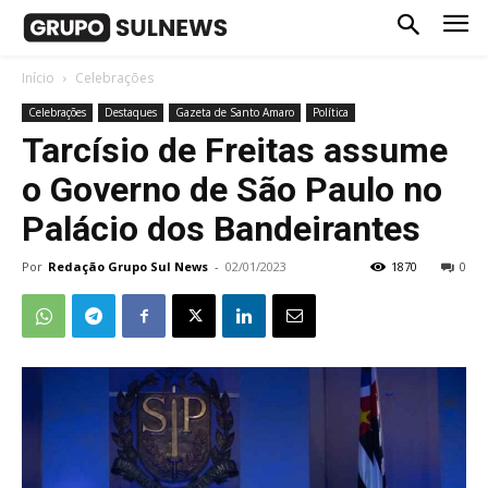
Início
Celebrações
Celebrações
Destaques
Gazeta de Santo Amaro
Política
Tarcísio de Freitas assume
o Governo de São Paulo no
Palácio dos Bandeirantes
Por
Redação Grupo Sul News
-
02/01/2023
1870
0