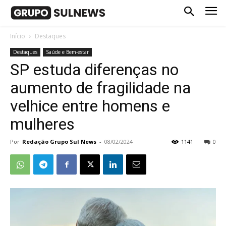
Início
Destaques
Destaques
Saúde e Bem-estar
SP estuda diferenças no
aumento de fragilidade na
velhice entre homens e
mulheres
Por
Redação Grupo Sul News
-
08/02/2024
1141
0