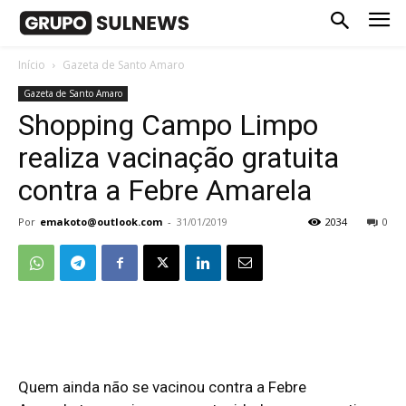
Início
Gazeta de Santo Amaro
Gazeta de Santo Amaro
Shopping Campo Limpo
realiza vacinação gratuita
contra a Febre Amarela
Por
emakoto@outlook.com
-
31/01/2019
2034
0
Quem ainda não se vacinou contra a Febre