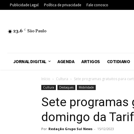
Publicidade Legal
Política de privacidade
Fale conosco
23.6
C
São Paulo
JORNAL DIGITAL
AGENDA
ARTIGOS
COTIDIANO
Início
Cultura
Sete programas gratuitos para curti
Cultura
Destaques
Mobilidade
Sete programas g
domingo da Tari
Por
Redação Grupo Sul News
-
15/12/2023