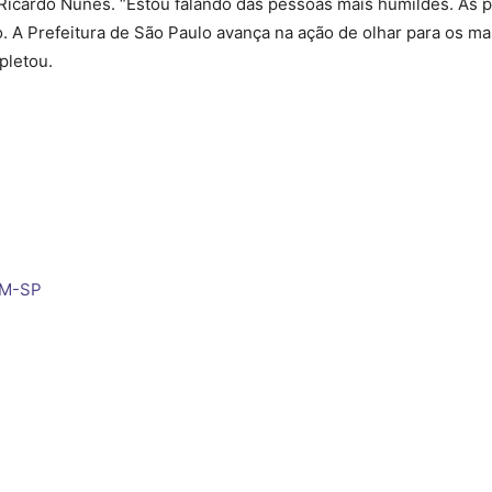
to Ricardo Nunes. “Estou falando das pessoas mais humildes. A
o. A Prefeitura de São Paulo avança na ação de olhar para os ma
pletou.
AM-SP