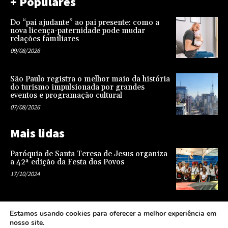
+ Populares
Do “pai ajudante” ao pai presente: como a
nova licença-paternidade pode mudar
relações familiares
09/08/2026
São Paulo registra o melhor maio da história
do turismo impulsionada por grandes
eventos e programação cultural
07/08/2026
Mais lidas
Paróquia de Santa Teresa de Jesus organiza
a 42ª edição da Festa dos Povos
17/10/2024
Representatividade na infância: o papel da
Estamos usando cookies para oferecer a melhor experiência em
escola na formação de uma sociedade mais
nosso site.
justa e equitativa