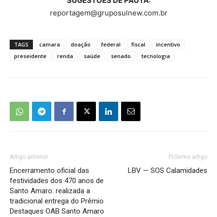
SUGESTÕES DE PAUTA:
reportagem@gruposulnew.com.br
TAGS
camara
doação
federal
fiscal
incentivo
preseidente
renda
saúde
senado
tecnologia
Artigo anterior
Próximo artigo
Encerramento oficial das
LBV — SOS Calamidades
festividades dos 470 anos de
Santo Amaro: realizada a
tradicional entrega do Prêmio
Destaques OAB Santo Amaro