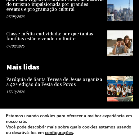
do turismo impulsionada por grandes
eventos e programação cultural
07/08/2026
Classe média endividada: por que tantas
famílias estão vivendo no limite
07/08/2026
Mais lidas
Paróquia de Santa Teresa de Jesus organiza
a 42ª edição da Festa dos Povos
17/10/2024
Representatividade na infância: o papel da
Estamos usando cookies para oferecer a melhor experiência em
escola na formação de uma sociedade mais
nosso site.
justa e equitativa
Você pode descobrir mais sobre quais cookies estamos usando
26/04/2024
ou desativá-los em
configurações
.