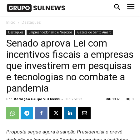
Início
Destaques
Destaques
Empreendedorismo e Negócios
Gazeta de Santo Amaro
Senado aprova Lei com
incentivos fiscais a empresas
que investirem em pesquisas
e tecnologias no combate a
pandemia
Por
Redação Grupo Sul News
-
08/02/2022
1932
0
Proposta segue agora à sanção Presidencial e prevê
dedução no Imposto de Renda a quem doar à institutos