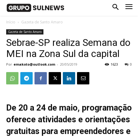
Início
Gazeta de Santo Amaro
Gazeta de Santo Amaro
Sebrae-SP realiza Semana do
MEI na Zona Sul da capital
Por
emakoto@outlook.com
-
20/05/2019
1623
0
De 20 a 24 de maio, programação
oferece atividades e orientações
gratuitas para empreendedores e