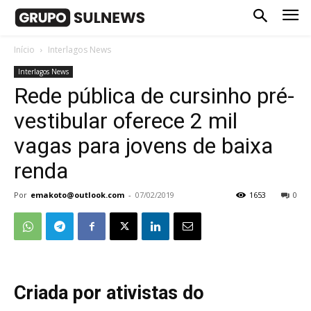
Início
Interlagos News
Interlagos News
Rede pública de cursinho pré-
vestibular oferece 2 mil
vagas para jovens de baixa
renda
Por
emakoto@outlook.com
-
07/02/2019
1653
0
Criada por ativistas do