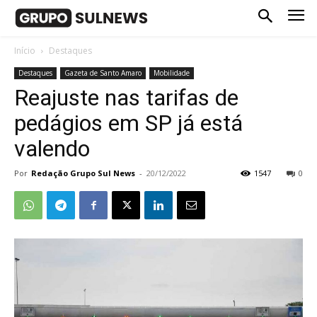
Início
Destaques
Destaques
Gazeta de Santo Amaro
Mobilidade
Reajuste nas tarifas de
pedágios em SP já está
valendo
Por
Redação Grupo Sul News
-
20/12/2022
1547
0