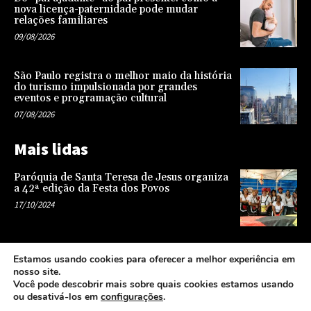
nova licença-paternidade pode mudar
relações familiares
09/08/2026
São Paulo registra o melhor maio da história
do turismo impulsionada por grandes
eventos e programação cultural
07/08/2026
Mais lidas
Paróquia de Santa Teresa de Jesus organiza
a 42ª edição da Festa dos Povos
17/10/2024
Representatividade na infância: o papel da
Estamos usando cookies para oferecer a melhor experiência em
escola na formação de uma sociedade mais
nosso site.
justa e equitativa
Você pode descobrir mais sobre quais cookies estamos usando
26/04/2024
ou desativá-los em
configurações
.