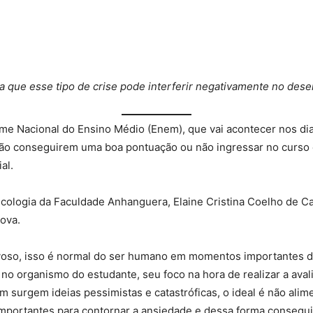
a que esse tipo de crise pode interferir negativamente no de
me Nacional do Ensino Médio (Enem), que vai acontecer nos di
ão conseguirem uma boa pontuação ou não ingressar no curso e
al.
icologia da Faculdade Anhanguera, Elaine Cristina Coelho de C
ova.
rvoso, isso é normal do ser humano em momentos importantes d
 no organismo do estudante, seu foco na hora de realizar a ava
 surgem ideias pessimistas e catastróficas, o ideal é não a
portantes para contornar a ansiedade e dessa forma conseguir r