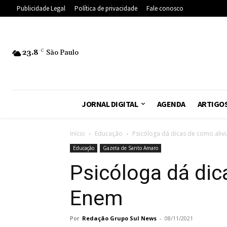
Publicidade Legal
Política de privacidade
Fale conosco
23.8
C
São Paulo
JORNAL DIGITAL
AGENDA
ARTIGO
Início
Educação
Psicóloga dá dicas de como aliv
Educação
Gazeta de Santo Amaro
Psicóloga dá dic
Enem
Por
Redação Grupo Sul News
-
08/11/2021