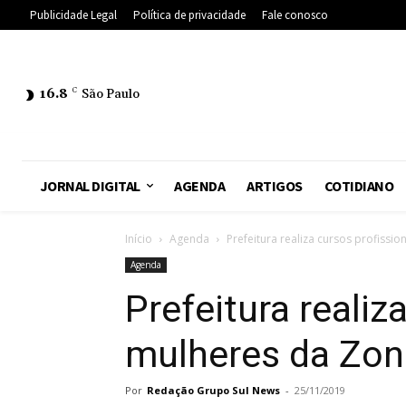
Publicidade Legal
Política de privacidade
Fale conosco
16.8
C
São Paulo
JORNAL DIGITAL
AGENDA
ARTIGOS
COTIDIANO
Início
Agenda
Prefeitura realiza cursos profissi
Agenda
Prefeitura realiz
mulheres da Zon
Por
Redação Grupo Sul News
-
25/11/2019