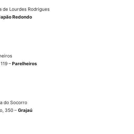
ia de Lourdes Rodrigues
apão Redondo
heiros
 119 –
Parelheiros
la do Socorro
ho, 350 –
Grajaú