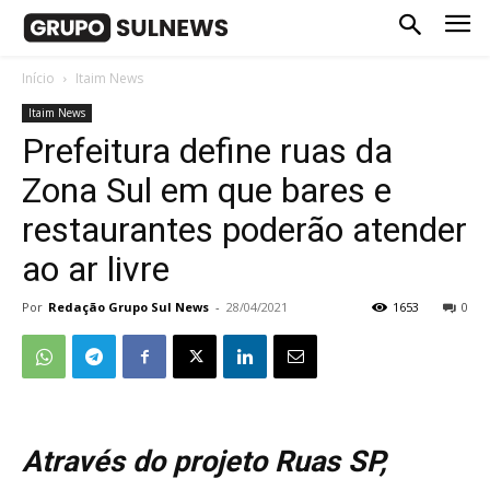
Início
Itaim News
Itaim News
Prefeitura define ruas da
Zona Sul em que bares e
restaurantes poderão atender
ao ar livre
Por
Redação Grupo Sul News
-
28/04/2021
1653
0
Através do projeto Ruas SP,