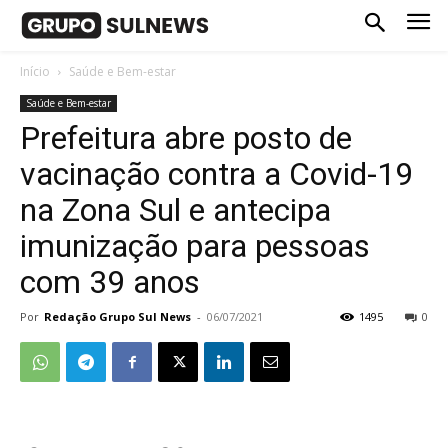
Início
Saúde e Bem-estar
Saúde e Bem-estar
Prefeitura abre posto de
vacinação contra a Covid-19
na Zona Sul e antecipa
imunização para pessoas
com 39 anos
Por
Redação Grupo Sul News
-
06/07/2021
1495
0