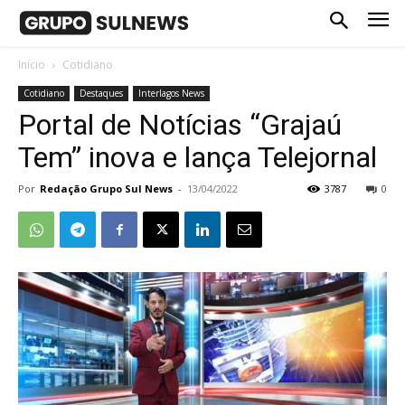
Início
Cotidiano
Cotidiano
Destaques
Interlagos News
Portal de Notícias “Grajaú
Tem” inova e lança Telejornal
Por
Redação Grupo Sul News
-
13/04/2022
3787
0