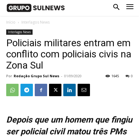
Início
Interlagos News
Interlagos News
Policiais militares entram em
conflito com policiais civis na
Zona Sul
Por
Redação Grupo Sul News
-
01/09/2020
1645
0
Depois que um homem que fingiu
ser policial civil matou três PMs